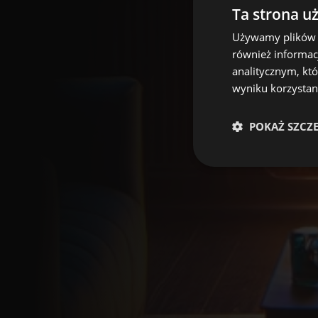
Ta strona u
Używamy plików co
również informac
analitycznym, któ
wyniku korzystani
POKAŻ SZCZ
Wydajnościowe pliki c
cookie. Te pliki coo
Nazwa
[abcdef0123456789]