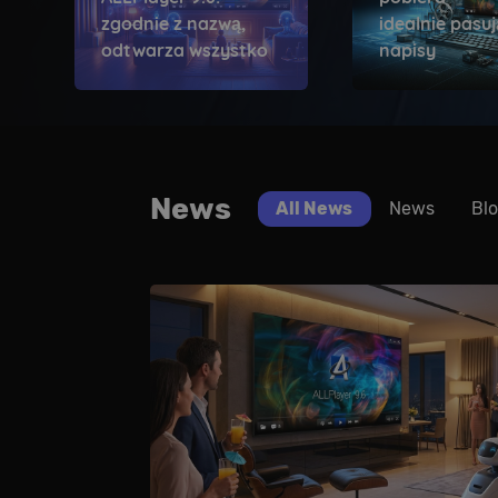
zgodnie z nazwą,
idealnie pasu
odtwarza wszystko
napisy
News
All News
News
Bl