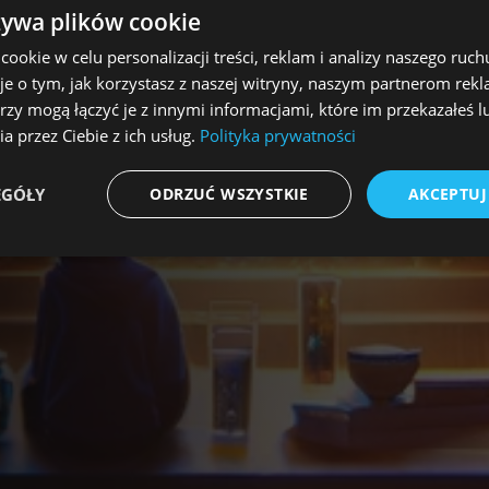
żywa plików cookie
okie w celu personalizacji treści, reklam i analizy naszego ru
je o tym, jak korzystasz z naszej witryny, naszym partnerom re
rzy mogą łączyć je z innymi informacjami, które im przekazałeś l
a przez Ciebie z ich usług.
Polityka prywatności
EGÓŁY
ODRZUĆ WSZYSTKIE
AKCEPTUJ
Wydajność
Targetowanie
Funkcjonalność
Niesklasyfikowane
ookie zbierają informację o tym, w jaki sposób odwiedzający korzystają ze strony, np. a
kie nie mogą być wykorzystywane do bezpośredniej identyfikacji konkretnego użytkowni
Dostawca / Domena
Okres przechowywani
{32}
allplayer.com
Sesja