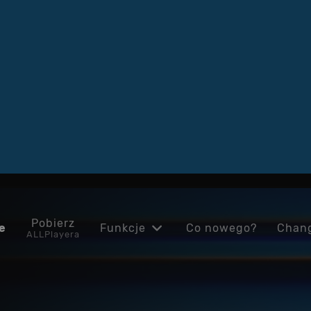
Pobierz
e
Funkcje
Co nowego?
Chan
ALLPlayera