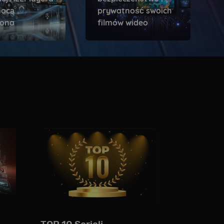
mocą
prywatność swoich
fona
filmów wideo