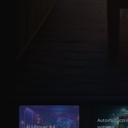
Automatyczn
ALLPlayer 9.6:
pobiera