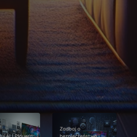
Zadbaj o
luj ALLPlayera
bezpieczeństwo i