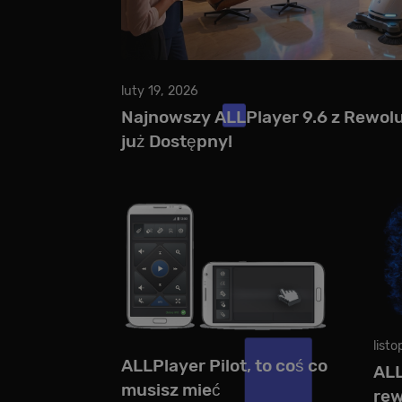
luty 19, 2026
Najnowszy ALLPlayer 9.6 z Rewol
już Dostępny!
list
ALLPlayer Pilot, to coś co
ALL
musisz mieć
rew