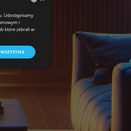
chu. Udostępniamy
POLISH
klamowym i
ENGLISH
ub które zebrali w
 WSZYSTKIE
nalityczne pliki
ka.
a
Opis