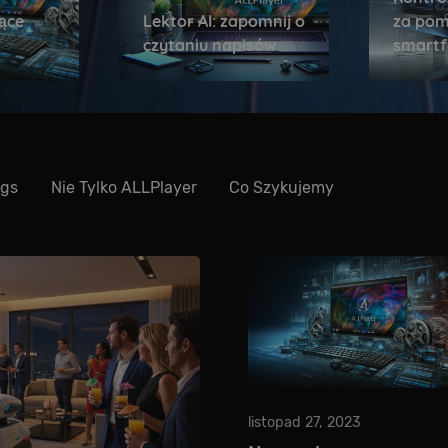
jące
Lektor AI: zapomnij o
za po
czytaniu napisów
smart
ogs
Nie Tylko ALLPlayer
Co Szykujemy
listopad 27, 2023