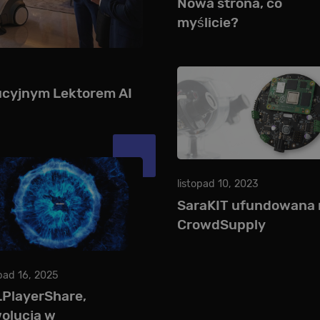
Nowa strona, co
myślicie?
ucyjnym Lektorem AI
listopad 10, 2023
SaraKIT ufundowana 
CrowdSupply
opad 16, 2025
PlayerShare,
olucja w