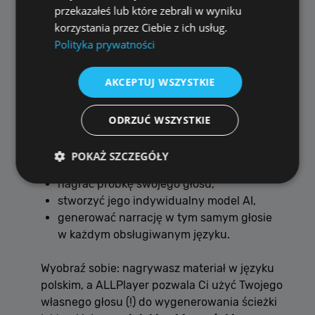
przekazałeś lub które zebrali w wyniku
Nadchodząca funkcja: lektor AI... z Twoim
korzystania przez Ciebie z ich usług.
własnym głosem
Polityka prywatności
Pracujemy już nad kolejnym dużym
AKCEPTUJ WSZYSTKIE
przełomem:
możliwością użycia
własnego głosu
jako
ODRZUĆ WSZYSTKIE
lektora AI w dowolnym języku.
Oznacza to, że użytkownik będzie mógł:
POKAŻ SZCZEGÓŁY
nagrać próbkę swojego głosu,
stworzyć jego indywidualny model AI,
Wydajność
Targetowanie
Funkcjonalność
generować narrację w tym samym głosie
Niesklasyfikowane
w każdym obsługiwanym języku.
Wydajnościowe pliki cookie zbierają informację o
Wyobraź sobie: nagrywasz materiał w języku
tym, w jaki sposób odwiedzający korzystają ze
strony, np. analityczne pliki cookie. Te pliki cookie
polskim, a ALLPlayer pozwala Ci użyć Twojego
nie mogą być wykorzystywane do bezpośredniej
własnego głosu (!) do wygenerowania ścieżki
identyfikacji konkretnego użytkownika.