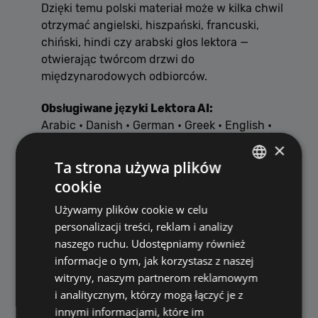
Dzięki temu polski materiał może w kilka chwil
otrzymać angielski, hiszpański, francuski,
chiński, hindi czy arabski głos lektora —
otwierając twórcom drzwi do
międzynarodowych odbiorców.
Obsługiwane języki Lektora AI:
Arabic • Danish • German • Greek • English •
Spanish • Finnish • French • Hebrew • Hindi •
×
Italian • Japanese • Korean • Malay • Dutch •
Ta strona używa plików
Norwegian • Polish • Portuguese • Swedish •
cookie
POLISH
Swahili • Turkish • Chinese
Używamy plików cookie w celu
ENGLISH
To ogromna zmiana – jeden materiał może
personalizacji treści, reklam i analizy
teraz istnieć w wielu wersjach językowych,
naszego ruchu. Udostępniamy również
bez studia nagraniowego czy wynajmowania
informacje o tym, jak korzystasz z naszej
profesjonalnych lektorów.
witryny, naszym partnerom reklamowym
i analitycznym, którzy mogą łączyć je z
innymi informacjami, które im