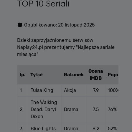
TOP 10 Seriali
Opublikowano: 20 listopad 2025
Dzięki zaprzyjaźnionemu serwisowi
Napisy24.pl prezentujemy "
Najlepsze seriale
miesiąca"
Ocena
lp.
Tytuł
Gatunek
Popularno
IMDB
1
Tulsa King
Akcja
7.9
100%
The Walking
2
Dead: Daryl
Drama
7.5
76%
Dixon
3
Blue Lights
Drama
8.2
52%