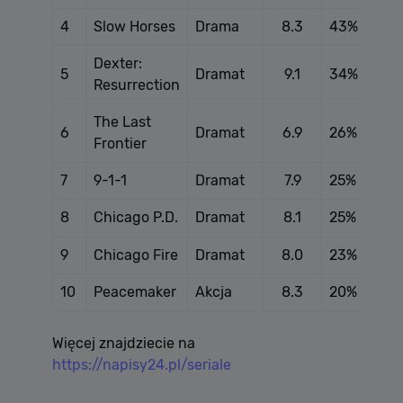
4
Slow Horses
Drama
8.3
43%
Dexter:
5
Dramat
9.1
34%
Resurrection
The Last
6
Dramat
6.9
26%
Frontier
7
9-1-1
Dramat
7.9
25%
8
Chicago P.D.
Dramat
8.1
25%
9
Chicago Fire
Dramat
8.0
23%
10
Peacemaker
Akcja
8.3
20%
Więcej znajdziecie na
https://napisy24.pl/seriale