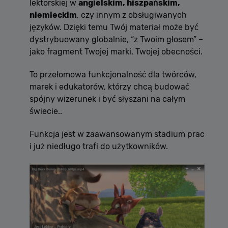
lektorskiej w
angielskim, hiszpańskim,
niemieckim
, czy innym z obsługiwanych
języków. Dzięki temu Twój materiał może być
Dostawca /
Okres
dystrybuowany globalnie, “z Twoim głosem” –
Nazwa
Opis
Domena
przechowywania
jako fragment Twojej marki, Twojej obecności.
[abcdef0123456789]
allplayer.com
Sesja
{32}
To przełomowa funkcjonalność dla twórców,
marek i edukatorów, którzy chcą budować
spójny wizerunek i być słyszani na całym
świecie..
Funkcja jest w zaawansowanym stadium prac
i już niedługo trafi do użytkowników.
Polityce
prywatności Google