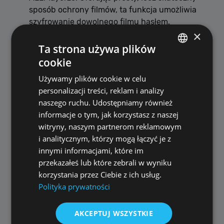
sposób ochrony filmów, ta funkcja umożliwia
szyfrowanie dowolnego filmu hasłem.
×
Podczas oglądania filmu wystarczy nacisnąć
F10 i ustawić swoje unikalne hasło.
Ta strona używa plików
Następnym razem, gdy będziesz chciał
cookie
POLISH
obejrzeć film, ALLPlayer poprosi o to hasło,
Używamy plików cookie w celu
ENGLISH
zapewniając dostęp tylko uprawnionym
personalizacji treści, reklam i analizy
widzom.
naszego ruchu. Udostępniamy również
informacje o tym, jak korzystasz z naszej
Pamiętaj, że gdy wideo jest zabezpieczone
witryny, naszym partnerom reklamowym
hasłem, w innych odtwarzaczach
i analitycznym, którzy mogą łączyć je z
multimedialnych wydaje się być 'uszkodzone'
innymi informacjami, które im
– jest to dodatkowa warstwa bezpieczeństwa
przekazałeś lub które zebrali w wyniku
wyjątkowa dla ALLPlayera. Zwróć uwagę, że
korzystania przez Ciebie z ich usług.
utrata hasła oznacza utratę dostępu do filmu,
Polityka prywatności
więc przechowuj je w bezpiecznym miejscu!
Zabezpiecz swoje filmy łatwo i skutecznie z
AKCEPTUJ WSZYSTKIE
ALLPlayerem – tam, gdzie Twoja prywatność