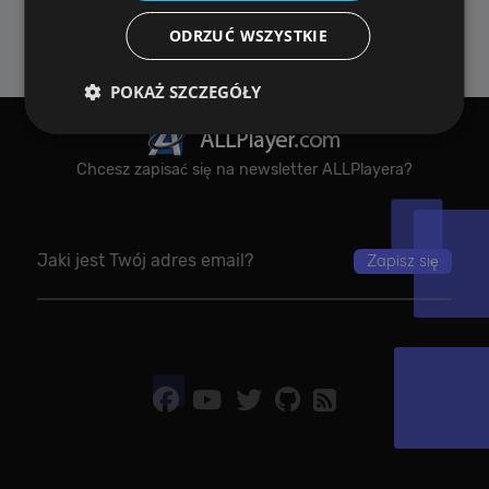
jest naszym priorytetem.
ODRZUĆ WSZYSTKIE
POKAŻ SZCZEGÓŁY
Chcesz zapisać się na newsletter ALLPlayera?
Wydajność
Targetowanie
Funkcjonalność
Niesklasyfikowane
Wydajnościowe pliki cookie zbierają informację o
tym, w jaki sposób odwiedzający korzystają ze
strony, np. analityczne pliki cookie. Te pliki cookie
nie mogą być wykorzystywane do bezpośredniej
identyfikacji konkretnego użytkownika.
Dostawca /
Okres
Nazwa
Opis
Domena
przechowywania
[abcdef0123456789]
allplayer.com
Sesja
{32}