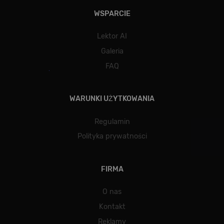
WSPARCIE
Lektor AI
Galeria
FAQ
WARUNKI UŻYTKOWANIA
Polityce
prywatności Google
Regulamin
Polityka prywatności
FIRMA
O nas
Kontakt
Reklamy