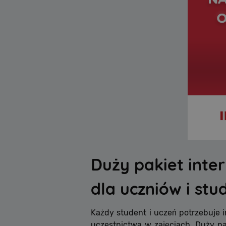
Duży pakiet int
dla uczniów i st
Każdy student i uczeń potrzebuje i
uczestnictwa w zajęciach. Duży p