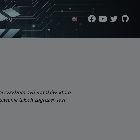
Wybierz swój język
elog
ym ryzykiem cyberataków, które
kowanie takich zagrożeń jest