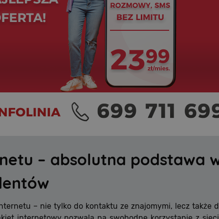
Polityce prywatności Google
ernetu – absolutna podstawa
udentów
nternetu – nie tylko do kontaktu ze znajomymi, lecz także
akiet internetowy pozwala na swobodne korzystanie z siec