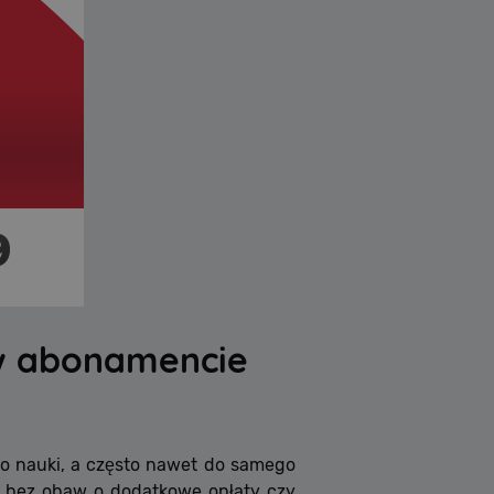
 w abonamencie
 do nauki, a często nawet do samego
i bez obaw o dodatkowe opłaty czy