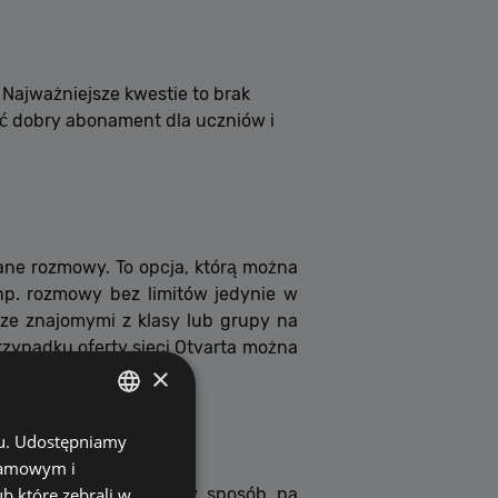
Najważniejsze kwestie to brak
ać dobry abonament dla uczniów i
e rozmowy. To opcja, którą można
 np. rozmowy bez limitów jedynie w
ze znajomymi z klasy lub grupy na
rzypadku oferty sieci Otvarta można
×
chu. Udostępniamy
POLISH
klamowym i
ENGLISH
ub które zebrali w
osty, szybki i wygodny sposób na