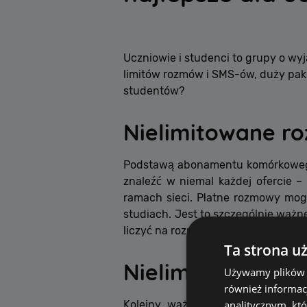
Uczniowie i studenci to grupy o w
limitów rozmów i SMS-ów, duży paki
studentów?
Nielimitowane r
Podstawą abonamentu komórkowego
znaleźć w niemal każdej ofercie –
ramach sieci. Płatne rozmowy mog
studiach. Jest to szczególnie ważn
liczyć na rozmowy bez jakichkolwiek 
Ta strona u
Nielimitowane w
Używamy plików co
również informac
analitycznym, któ
Kolejny ważny temat dla uczniów