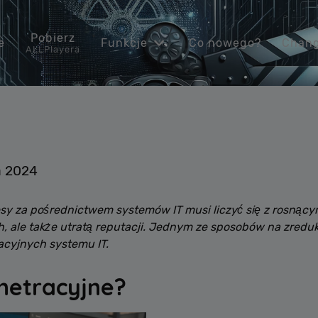
Pobierz
e
Funkcje
Co nowego?
Chang
ALLPlayera
ń 2024
esy za pośrednictwem systemów IT musi liczyć się z rosnąc
h, ale także utratą reputacji. Jednym ze sposobów na zredu
acyjnych systemu IT.
enetracyjne?