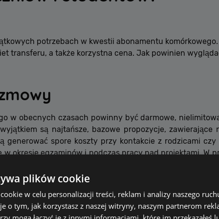
yjątkowych potrzebach w kwestii abonamentu komórkowego. 
et transferu, a także korzystna cena. Jak powinien wygląd
ozmowy
 w obecnych czasach powinny być darmowe, nielimitowan
 wyjątkiem są najtańsze, bazowe propozycje, zawierające
ą generować spore koszty przy kontakcie z rodzicami czy 
e w okresie egzaminów i podczas pracy nad projektami. W p
limitów do każdej sieci już od 14,99 zł miesięcznie.
żywa plików cookie
iadomości SMS
okie w celu personalizacji treści, reklam i analizy naszego ru
je o tym, jak korzystasz z naszej witryny, naszym partnerom re
rzy mogą łączyć je z innymi informacjami, które im przekazałeś l
 i studentów to nielimitowane wiadomości. SMS-y to pr