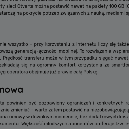
rty sieci Otvarta można postawić nawet na pakiety 100 GB (O
ystarczą na pokrycie potrzeb związanych z nauką, mediami 
e wszystko – przy korzystaniu z internetu liczy się takż
jnowszą generacją łączności mobilnej. To rozwiązanie wspie
. Prędkość transferu może w tym przypadku sięgać nawet
rzekładają się na ogromny komfort korzystania ze smartfon
ięg operatora obejmuje już prawie całą Polskę.
inowa
ta powinien być pozbawiony ograniczeń i konkretnych r
cznie zmieniać – warto zatem postawić na niezobowiązując
miana umowy w dowolnym momencie, bez dodatkowych kosztó
kumentu. Większość młodszych abonentów preferuje tzw. e-