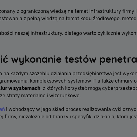
konany z ograniczoną wiedzą na temat infrastruktury firmy 
estowania z pełną wiedzą na temat kodu źródłowego, metodyk
abości naszej infrastruktury, dlatego warto cyklicznie wyk
cić wykonanie testów penetr
h na każdym szczeblu działania przedsiębiorstwa jest wyk
gramowania, kompleksowych systemów IT a także chmury o
ziur w systemach
, z których korzystać mogą cyberprzestępc
że straty materialne i wizerunkowe.
nań
i wchodzący w jego skład proces realizowania cykliczny
 firmy, niezależnie od branży i specyfiki działania, która j